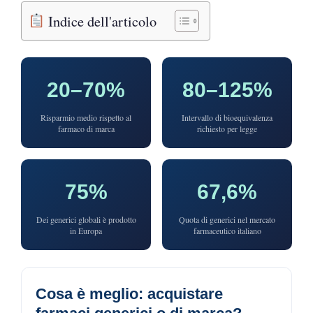
Indice dell'articolo
20–70%
80–125%
Risparmio medio rispetto al
Intervallo di bioequivalenza
farmaco di marca
richiesto per legge
75%
67,6%
Dei generici globali è prodotto
Quota di generici nel mercato
in Europa
farmaceutico italiano
Cosa è meglio: acquistare