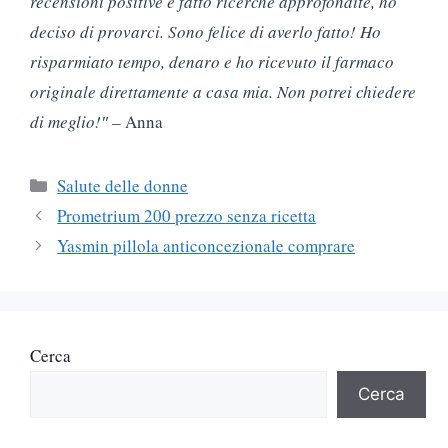
recensioni positive e fatto ricerche approfondite, ho
deciso di provarci. Sono felice di averlo fatto! Ho
risparmiato tempo, denaro e ho ricevuto il farmaco
originale direttamente a casa mia. Non potrei chiedere
di meglio!″
– Anna
Categorie
Salute delle donne
Prometrium 200 prezzo senza ricetta
Yasmin pillola anticoncezionale comprare
Cerca
Cerca