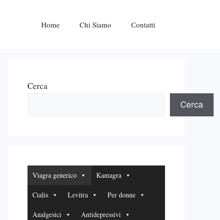
Home
Chi Siamo
Сontatti
Cerca
Cerca
Viagra generico
Kamagra
Cialis
Levitra
Per donne
Analgesici
Antidepressivi