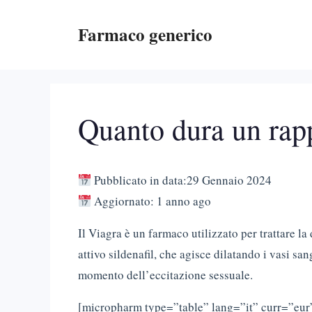
Vai
Farmaco generico
al
contenuto
Quanto dura un rap
Pubblicato in data:29 Gennaio 2024
Aggiornato: 1 anno ago
Il Viagra è un farmaco utilizzato per trattare la
attivo sildenafil, che agisce dilatando i vasi s
momento dell’eccitazione sessuale.
[micropharm type=”table” lang=”it” curr=”eur