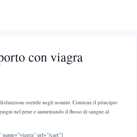
porto con viagra
 disfunzione erettile negli uomini. Contiene il principio
anguigni nel pene e aumentando il flusso di sangue al
” name=”viagra” url=”/cart”]