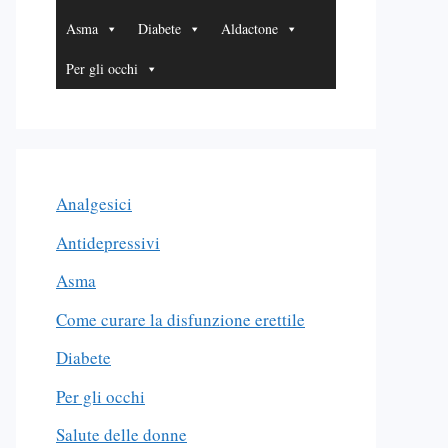
Asma
Diabete
Aldactone
Per gli occhi
Analgesici
Antidepressivi
Asma
Come curare la disfunzione erettile
Diabete
Per gli occhi
Salute delle donne