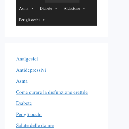
Asma
Diabete
Aldactone
Per gli occhi
Analgesici
Antidepressivi
Asma
Come curare la disfunzione erettile
Diabete
Per gli occhi
Salute delle donne