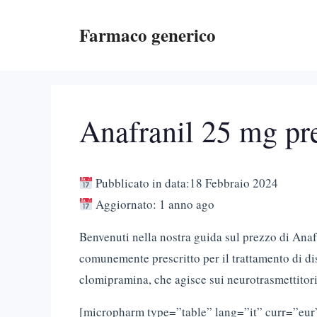
Vai
Farmaco generico
al
contenuto
Anafranil 25 mg pre
Pubblicato in data:18 Febbraio 2024
Aggiornato: 1 anno ago
Benvenuti nella nostra guida sul prezzo di Anaf
comunemente prescritto per il trattamento di dis
clomipramina, che agisce sui neurotrasmettitori 
[micropharm type=”table” lang=”it” curr=”eur