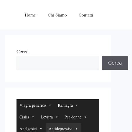
Home
Chi Siamo
Сontatti
Cerca
Cerca
Viagra generico
Kamagra
Cialis
Levitra
Per donne
Analgesici
Antidepressivi