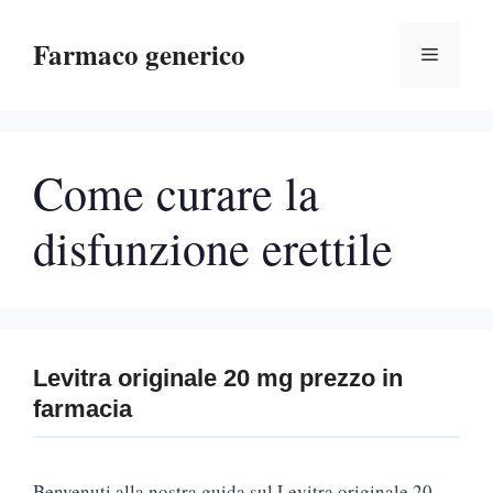
Vai
Farmaco generico
al
Menu
contenuto
Come curare la
disfunzione erettile
Levitra originale 20 mg prezzo in
farmacia
Benvenuti alla nostra guida sul Levitra originale 20